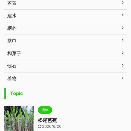
蓋置
建水
柄杓
茶巾
和菓子
懐石
着物
Topic
通年
松尾芭蕉
2026/6/20