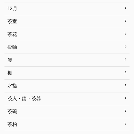
12月
茶室
茶花
掛軸
釜
棚
水指
茶入・棗・茶器
茶碗
茶杓