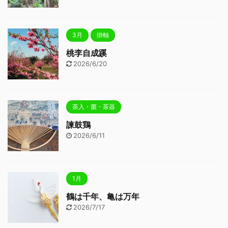
3月
掛軸
桃李自成蹊
2026/6/20
茶入・棗・茶器
諫鼓鶏
2026/6/11
1月
鶴は千年、亀は万年
2026/7/17