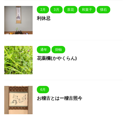
2月
3月
茶花
和菓子
懐石
利休忌
通年
掛軸
花薬欄(かやくらん)
6月
お稽古とはー稽古照今