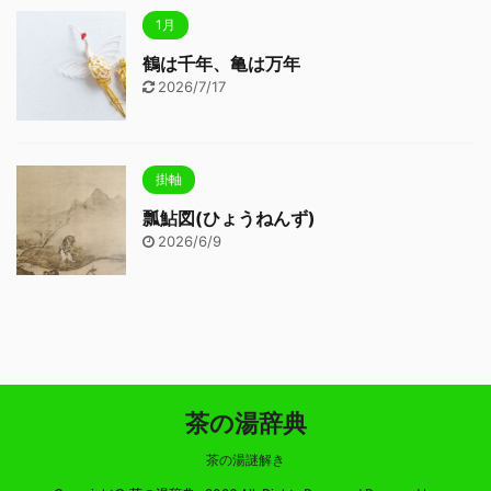
1月
鶴は千年、亀は万年
2026/7/17
掛軸
瓢鮎図(ひょうねんず)
2026/6/9
茶の湯辞典
茶の湯謎解き