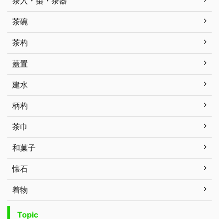
茶入・棗・茶器
茶碗
茶杓
蓋置
建水
柄杓
茶巾
和菓子
懐石
着物
Topic