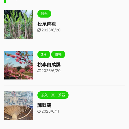
通年
松尾芭蕉
2026/6/20
3月
掛軸
桃李自成蹊
2026/6/20
茶入・棗・茶器
諫鼓鶏
2026/6/11