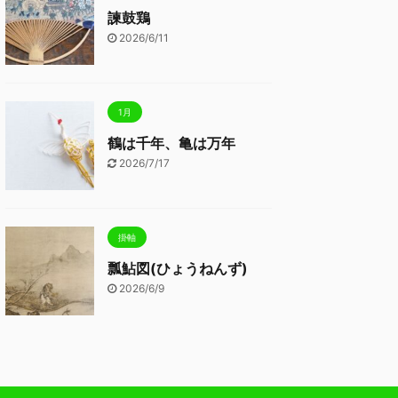
諫鼓鶏
2026/6/11
1月
鶴は千年、亀は万年
2026/7/17
掛軸
瓢鮎図(ひょうねんず)
2026/6/9