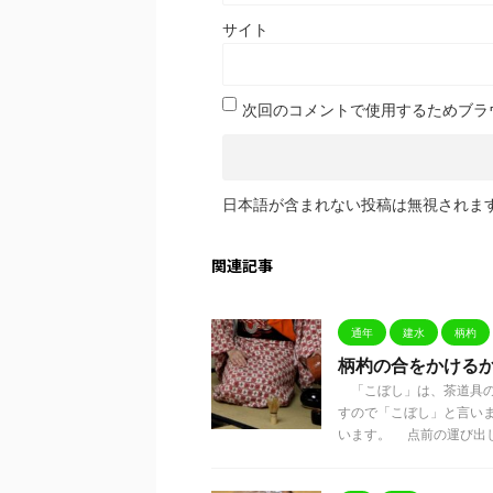
サイト
次回のコメントで使用するためブラ
日本語が含まれない投稿は無視されま
関連記事
通年
建水
柄杓
柄杓の合をかける
「こぼし」は、茶道具の
すので「こぼし」と言い
います。 点前の運び出しの 