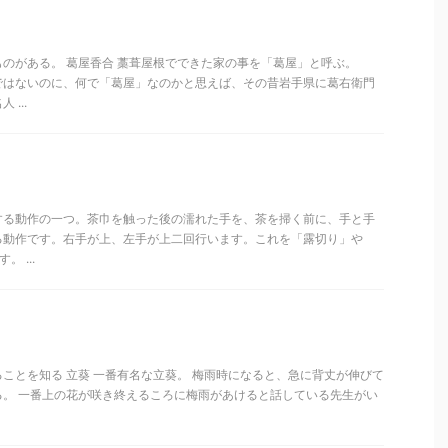
のがある。 葛屋香合 藁葺屋根でできた家の事を「葛屋」と呼ぶ。
ではないのに、何で「葛屋」なのかと思えば、その昔岩手県に葛右衛門
...
する動作の一つ。茶巾を触った後の濡れた手を、茶を掃く前に、手と手
る動作です。右手が上、左手が上二回行います。これを「露切り」や
 ...
ことを知る 立葵 一番有名な立葵。 梅雨時になると、急に背丈が伸びて
る。 一番上の花が咲き終えるころに梅雨があけると話している先生がい