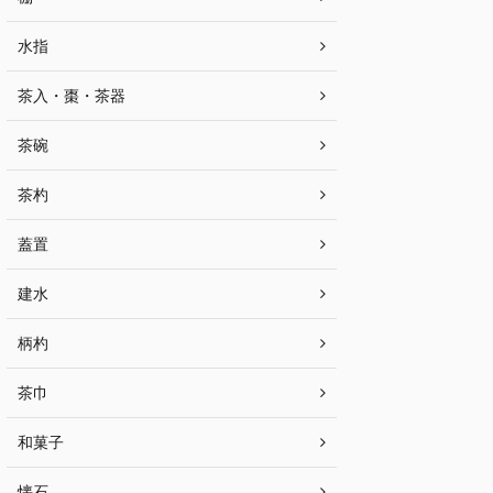
水指
茶入・棗・茶器
茶碗
茶杓
蓋置
建水
柄杓
茶巾
和菓子
懐石