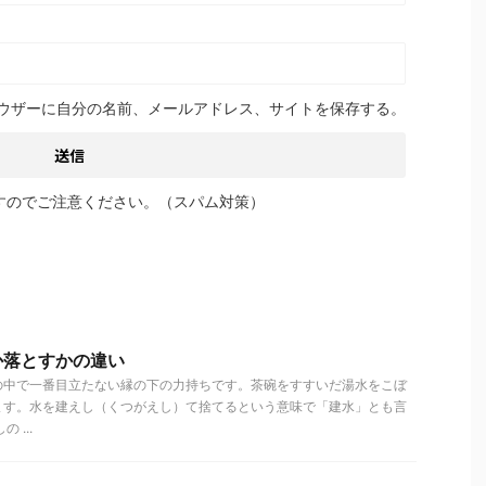
ウザーに自分の名前、メールアドレス、サイトを保存する。
すのでご注意ください。（スパム対策）
か落とすかの違い
中で一番目立たない縁の下の力持ちです。茶碗をすすいだ湯水をこぼ
ます。水を建えし（くつがえし）て捨てるという意味で「建水」とも言
...