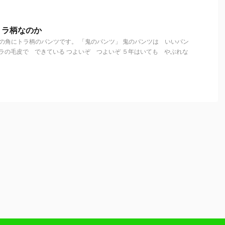
トラ柄なのか
の角にトラ柄のパンツです。 「鬼のパンツ」 鬼のパンツは いいパン
トラの毛皮で できている つよいぞ つよいぞ ５年はいても やぶれな