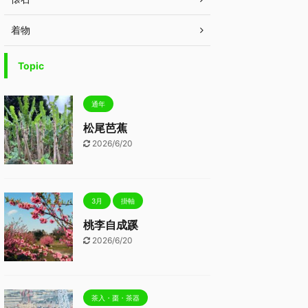
着物
Topic
通年
松尾芭蕉
2026/6/20
3月
掛軸
桃李自成蹊
2026/6/20
茶入・棗・茶器