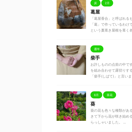
炭
2月
葛屋
「葛屋香合」と呼ばれるも
「葛」で作っているわけ
という藁葺き屋根を葺く名人 
通年
柴手
お許しものの点前の中で
を組み合わせて露切りす
「柴手(しばて)」と言います。
6月
茶花
葵
葵の花も色々な種類がある
きて下から花が咲き始め
らっしゃいました。 ...