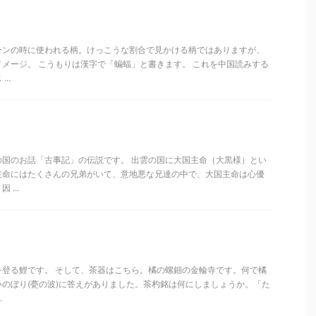
ーンの時に使われる柄。けっこうな割合で見かける柄ではありますが、
メージ。 こうもりは漢字で「蝙蝠」と書きます。 これを中国読みする
..
の国のお話「古事記」の伝説です。 出雲の国に大国主命（大黒様）とい
主命にはたくさんの兄弟がいて、意地悪な兄達の中で、大国主命は心優
...
を登る鯉です。 そして、茶器はこちら。橘の螺鈿の金輪寺です。何で橘
のぼり(甍の波)に答えがありました。茶杓銘は何にしましょうか。「た
.