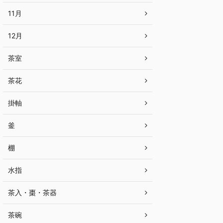
11月
12月
茶室
茶花
掛軸
釜
棚
水指
茶入・棗・茶器
茶碗