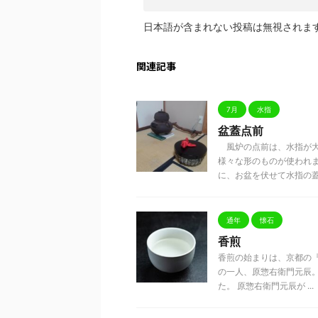
日本語が含まれない投稿は無視されま
関連記事
7月
水指
盆蓋点前
風炉の点前は、水指が大
様々な形のものが使われ
に、お盆を伏せて水指の蓋代
通年
懐石
香煎
香煎の始まりは、京都の『
の一人、原惣右衛門元辰
た。 原惣右衛門元辰が ...