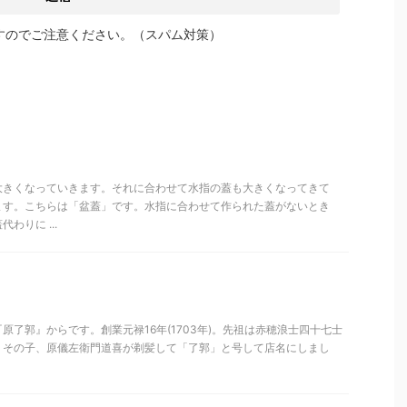
すのでご注意ください。（スパム対策）
きくなっていきます。それに合わせて水指の蓋も大きくなってきて
ます。こちらは「盆蓋」です。水指に合わせて作られた蓋がないとき
わりに ...
原了郭』からです。創業元禄16年(1703年)。先祖は赤穂浪士四十七士
。その子、原儀左衛門道喜が剃髪して「了郭」と号して店名にしまし