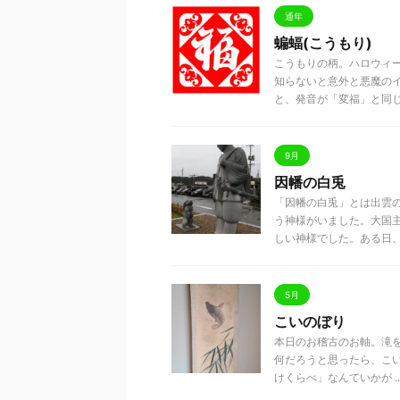
通年
蝙蝠(こうもり)
こうもりの柄。ハロウィ
知らないと意外と悪魔のイ
と、発音が「変福」と同じ .
9月
因幡の白兎
「因幡の白兎」とは出雲
う神様がいました。大国
しい神様でした。ある日、因 
5月
こいのぼり
本日のお稽古のお軸。滝
何だろうと思ったら、こい
けくらべ」なんていかが ..