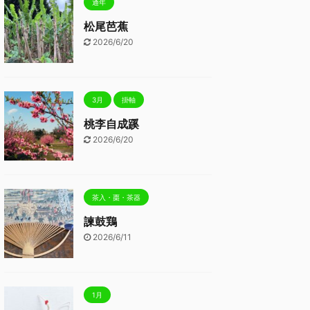
通年
松尾芭蕉
2026/6/20
3月
掛軸
桃李自成蹊
2026/6/20
茶入・棗・茶器
諫鼓鶏
2026/6/11
1月