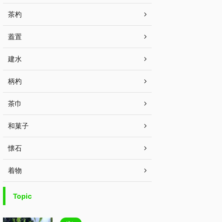
茶杓
蓋置
建水
柄杓
茶巾
和菓子
懐石
着物
Topic