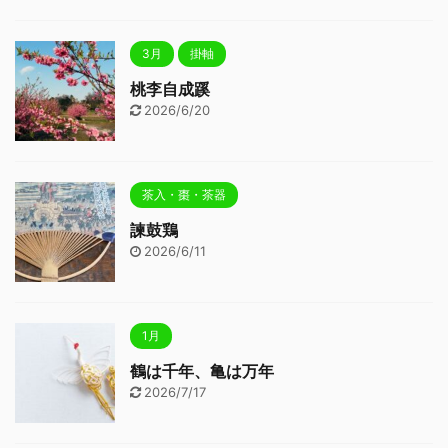
3月
掛軸
桃李自成蹊
2026/6/20
茶入・棗・茶器
諫鼓鶏
2026/6/11
1月
鶴は千年、亀は万年
2026/7/17