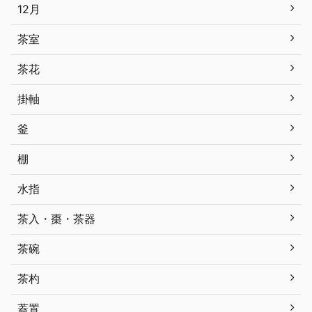
12月
茶室
茶花
掛軸
釜
棚
水指
茶入・棗・茶器
茶碗
茶杓
蓋置