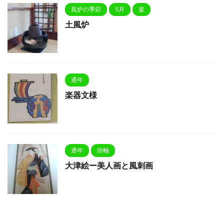
風炉の季節
5月
釜
土風炉
通年
楽器文様
通年
掛軸
大津絵ー美人画と風刺画