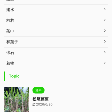
建水
柄杓
茶巾
和菓子
懐石
着物
Topic
通年
松尾芭蕉
2026/6/20