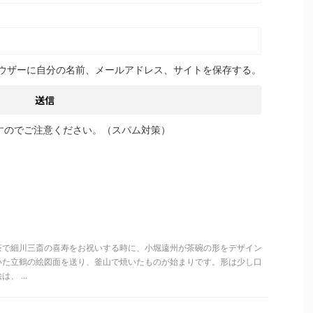
ウザーに自分の名前、メールアドレス、サイトを保存する。
すのでご注意ください。（スパム対策）
茶で細川三斎の喜寿をお祝いする時に、小堀遠州が茶碗の形をデザイン
いた立鶴の絵図面を送り、釜山で焼いたものが始まりです。形は少し口
 ...