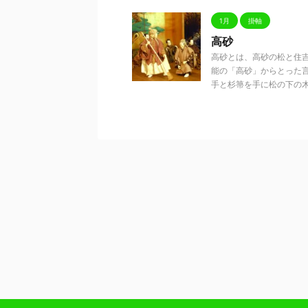
1月
掛軸
高砂
高砂とは、高砂の松と住
能の「高砂」からとった
手と杉箒を手に松の下の木陰 