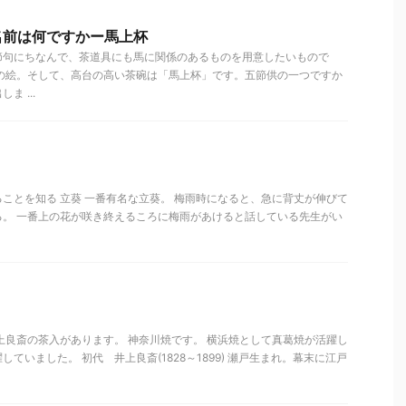
名前は何ですかー馬上杯
節句にちなんで、茶道具にも馬に関係のあるものを用意したいもので
馬の絵。そして、高台の高い茶碗は「馬上杯」です。五節供の一つですか
 ...
ことを知る 立葵 一番有名な立葵。 梅雨時になると、急に背丈が伸びて
る。 一番上の花が咲き終えるころに梅雨があけると話している先生がい
上良斎の茶入があります。 神奈川焼です。 横浜焼として真葛焼が活躍し
ていました。 初代 井上良斎(1828～1899) 瀬戸生まれ。幕末に江戸