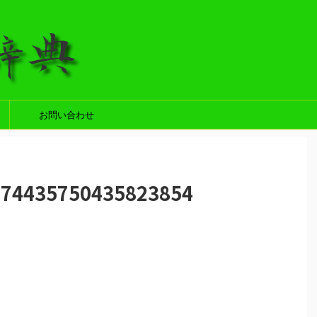
お問い合わせ
474435750435823854