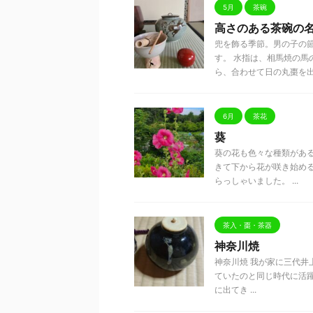
5月
茶碗
高さのある茶碗の
兜を飾る季節。男の子の
す。 水指は、相馬焼の
ら、合わせて日の丸棗を出しま
6月
茶花
葵
葵の花も色々な種類がある
きて下から花が咲き始め
らっしゃいました。 ...
茶入・棗・茶器
神奈川焼
神奈川焼 我が家に三代井
ていたのと同じ時代に活躍し
に出てき ...