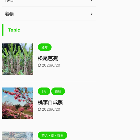
着物
Topic
通年
松尾芭蕉
2026/6/20
3月
掛軸
桃李自成蹊
2026/6/20
茶入・棗・茶器