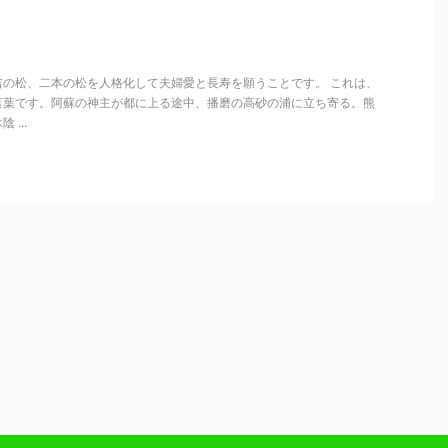
吉の松、二本の松を人格化して夫婦愛と長寿を願うことです。 これは、
言葉です。阿蘇の神主が都に上る途中、播磨の高砂の浦に立ち寄る。熊
...