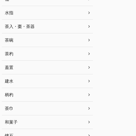
水指
茶入・棗・茶器
茶碗
茶杓
蓋置
建水
柄杓
茶巾
和菓子
懐石