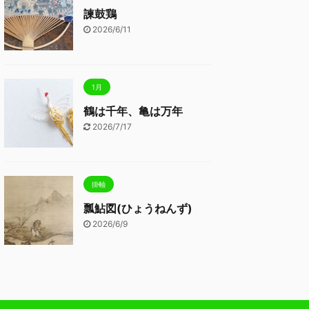
諫鼓鶏
2026/6/11
1月
鶴は千年、亀は万年
2026/7/17
掛軸
瓢鮎図(ひょうねんず)
2026/6/9