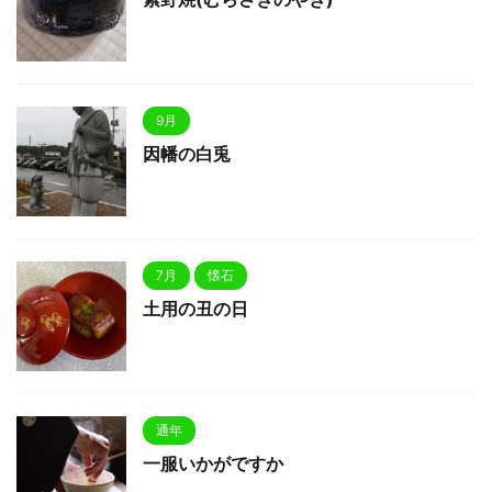
9月
因幡の白兎
7月
懐石
土用の丑の日
通年
一服いかがですか