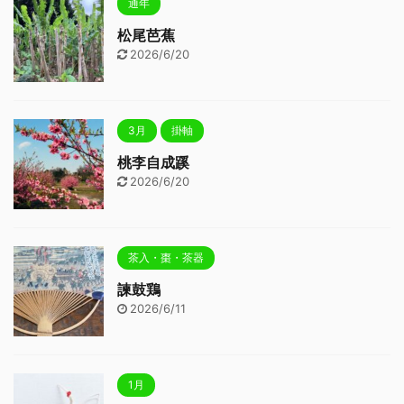
通年
松尾芭蕉
2026/6/20
3月
掛軸
桃李自成蹊
2026/6/20
茶入・棗・茶器
諫鼓鶏
2026/6/11
1月