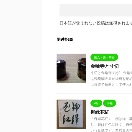
日本語が含まれない投稿は無視されま
関連記事
茶入・棗・茶器
金輪寺と寸切
寸切と金輪寺 右が「金輪
は後醍醐天皇が経典を納
に茶道で茶器として使われ .
4月
掛軸
柳緑花紅
「柳緑花紅」「柳は緑、
し、花は紅色に咲く。自
いう意味です。自然界の中に