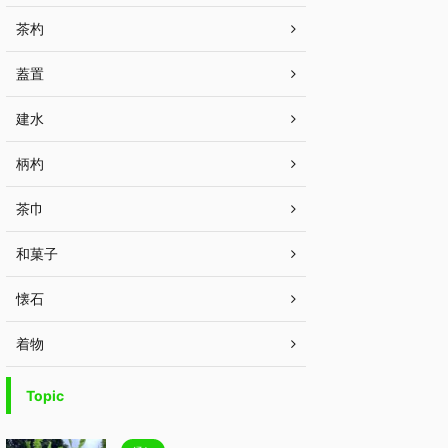
茶杓
蓋置
建水
柄杓
茶巾
和菓子
懐石
着物
Topic