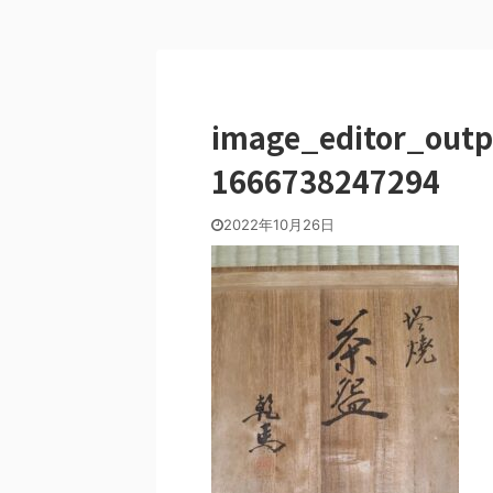
image_editor_out
1666738247294
2022年10月26日