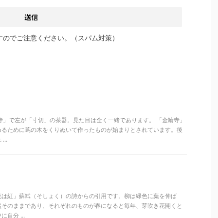
すのでご注意ください。（スパム対策）
寺」で左が「寸切」の茶器。見た目は全く一緒であります。 「金輪寺」
めるために蔦の木をくりぬいて作ったものが始まりとされています。後
..
花は紅」蘇軾（そしょく）の詩からの引用です。柳は緑色に葉を伸ば
然そのままであり、それぞれのものが春になると毎年、芽吹き花開くと
自分 ...