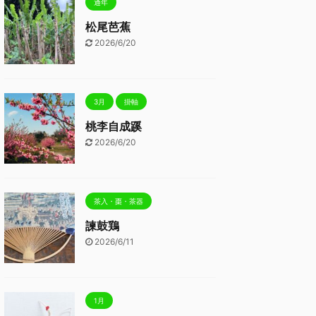
通年
松尾芭蕉
2026/6/20
3月
掛軸
桃李自成蹊
2026/6/20
茶入・棗・茶器
諫鼓鶏
2026/6/11
1月