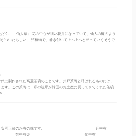
だく。 「仙人草」 花の中心が細い花弁になっていて、仙人の髭のよう
前がついたらしい。 弦植物で、巻き付いて上へ上へと登っていくそうで
ろ
時代に製作された高麗茶碗のことです。井戸茶碗と呼ばれるものには、
ります。この茶碗は、私の祖母が韓国のお土産に買ってきてくれた茶碗
...
陽明学者安岡正篤の座右の銘です。 死中有
中有楽 忙中有