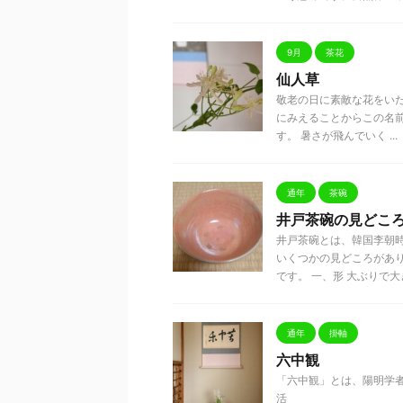
9月
茶花
仙人草
敬老の日に素敵な花をいた
にみえることからこの名
す。 暑さが飛んでいく ...
通年
茶碗
井戸茶碗の見どこ
井戸茶碗とは、韓国李朝
いくつかの見どころがあ
です。 一、形 大ぶりで大き 
通年
掛軸
六中観
「六中観」とは、
活 苦