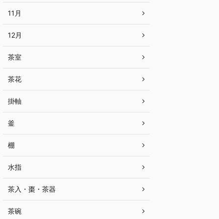
11月
12月
茶室
茶花
掛軸
釜
棚
水指
茶入・棗・茶器
茶碗