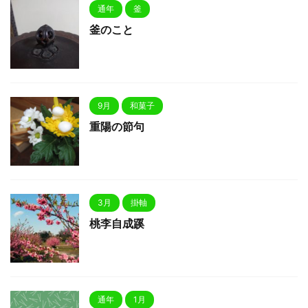
通年
釜
釜のこと
9月
和菓子
重陽の節句
3月
掛軸
桃李自成蹊
通年
1月