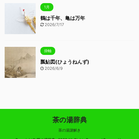
1月
鶴は千年、亀は万年
2026/7/17
掛軸
瓢鮎図(ひょうねんず)
2026/6/9
茶の湯辞典
茶の湯謎解き