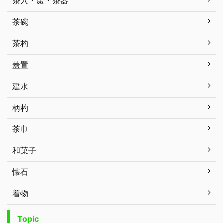
茶入・棗・茶器
茶碗
茶杓
蓋置
建水
柄杓
茶巾
和菓子
懐石
着物
Topic