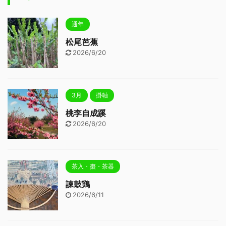
通年
松尾芭蕉
2026/6/20
3月
掛軸
桃李自成蹊
2026/6/20
茶入・棗・茶器
諫鼓鶏
2026/6/11