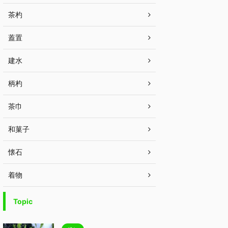
茶杓
蓋置
建水
柄杓
茶巾
和菓子
懐石
着物
Topic