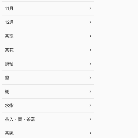
11月
12月
茶室
茶花
掛軸
釜
棚
水指
茶入・棗・茶器
茶碗