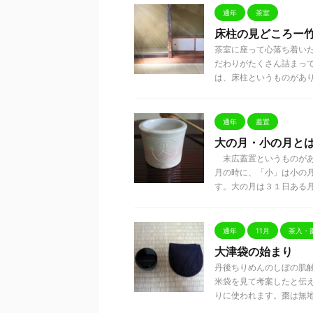
通年
茶室
床柱の見どころー
茶室に座って心落ち着い
だわりがたくさん詰まっ
は、床柱というものがありま 
通年
蓋置
大の月・小の月と
末広蓋置というものがあ
月の時に、「小」は小の
す。大の月は３１日ある月のこ
通年
11月
茶入・
大津袋の始まり
丹後ちりめんのしぼの肌
米袋を見て考案したと伝
りに使われます。棗は無地を 