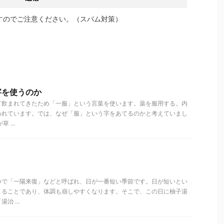
すのでご注意ください。（スパム対策）
字を使うのか
飲まれてきたため「一服」という言葉を使います。薬を服用する。内
われています。では、なぜ「服」という字をあてるのかと考えていまし
 ...
つで「一陽来復」などと呼ばれ、日が一番短い季節です。日が短いとい
まることであり、体調も崩しやすくなります。そこで、この日に柚子湯
 ...