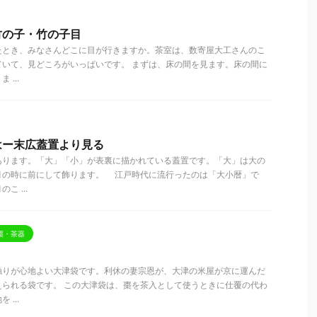
竹の子・竹の子目
たとき、みなさんどこに目が行きますか。茶室は、数寄屋大工さんのこ
ていて、見どころがいっぱいです。 まずは、床の間を見ます。床の間に
...
はー末広蓋置より見る
ります。「大」「小」が表裏に描かれている蓋置です。「大」は大の
月の時に前にして飾ります。 江戸時代に流行ったのは「大小暦」で
 ...
棗・茶器
触りが心地よい大津袋です。利休の妻宗恩が、大津の米屋が京に運んだ
えられる袋です。 この大津袋は、棗を茶入として使うときに仕覆の代わ
...