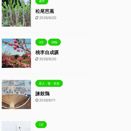
通年
松尾芭蕉
2026/6/20
3月
掛軸
桃李自成蹊
2026/6/20
茶入・棗・茶器
諫鼓鶏
2026/6/11
1月