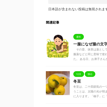
日本語が含まれない投稿は無視されま
関連記事
通年
一服になぜ服の文
その昔、抹茶は薬として
服薬などと同じ意味で使
た。 ある日、お弟子さんが草
12月
懐石
冬至
冬至は、二十四節気の一
うことは、太陽の光が弱
に入ります。「柚子」に「湯治