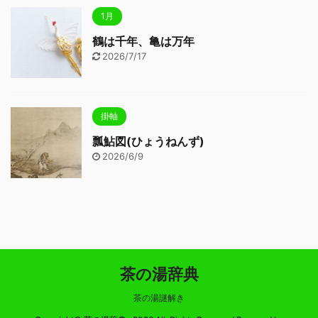
1月
鶴は千年、亀は万年
2026/7/17
掛軸
瓢鮎図(ひょうねんず)
2026/6/9
茶の湯辞典
茶の湯謎解き