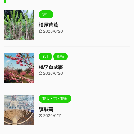
通年
松尾芭蕉
2026/6/20
3月
掛軸
桃李自成蹊
2026/6/20
茶入・棗・茶器
諫鼓鶏
2026/6/11