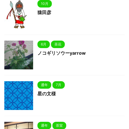
10月
猿田彦
6月
茶花
ノコギリソウーyarrow
通年
7月
星の文様
通年
茶室