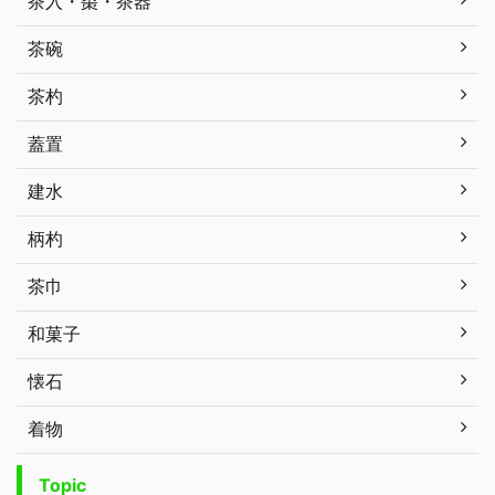
茶入・棗・茶器
茶碗
茶杓
蓋置
建水
柄杓
茶巾
和菓子
懐石
着物
Topic