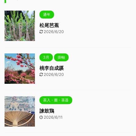
通年
松尾芭蕉
2026/6/20
3月
掛軸
桃李自成蹊
2026/6/20
茶入・棗・茶器
諫鼓鶏
2026/6/11