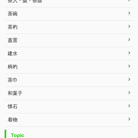
茶入・棗・茶器
茶碗
茶杓
蓋置
建水
柄杓
茶巾
和菓子
懐石
着物
Topic