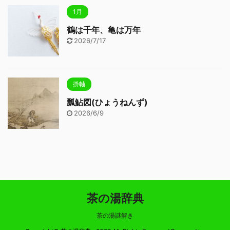
1月
鶴は千年、亀は万年
2026/7/17
掛軸
瓢鮎図(ひょうねんず)
2026/6/9
茶の湯辞典
茶の湯謎解き