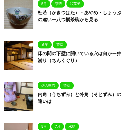
5月
茶碗
和菓子
杜若（かきつばた）・あやめ・しょうぶ
の違いー八つ橋茶碗から見る
通年
茶室
床の間の下壁に開いている穴は何かー狆
潜り（ちんくぐり）
炉の季節
茶室
内角（うちずみ）と外角（そとずみ）の
違いは
5月
7月
水指