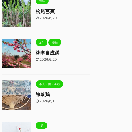
通年
松尾芭蕉
2026/6/20
3月
掛軸
桃李自成蹊
2026/6/20
茶入・棗・茶器
諫鼓鶏
2026/6/11
1月