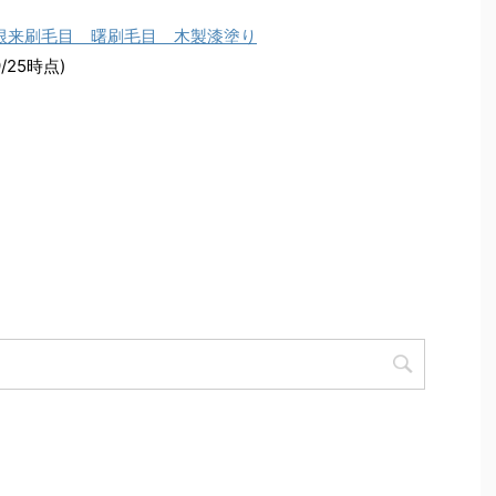
 根来刷毛目 曙刷毛目 木製漆塗り
/25時点)