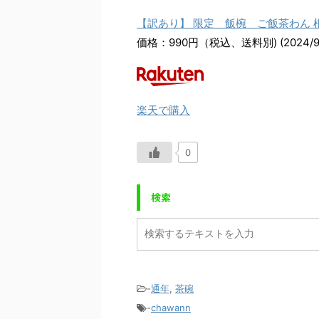
【訳あり】 限定 飯椀 ご飯茶わん
価格：990円（税込、送料別) (2024/9
楽天で購入
0
検索
-
通年
,
茶碗
-
chawann