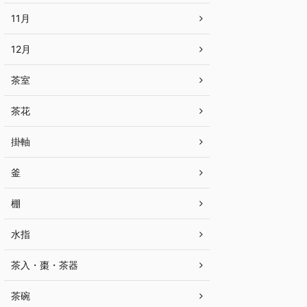
11月
12月
茶室
茶花
掛軸
釜
棚
水指
茶入・棗・茶器
茶碗