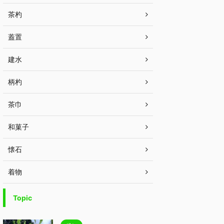
茶杓
蓋置
建水
柄杓
茶巾
和菓子
懐石
着物
Topic