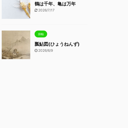
鶴は千年、亀は万年
2026/7/17
掛軸
瓢鮎図(ひょうねんず)
2026/6/9