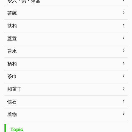
茶入・棗・茶器
茶碗
茶杓
蓋置
建水
柄杓
茶巾
和菓子
懐石
着物
Topic