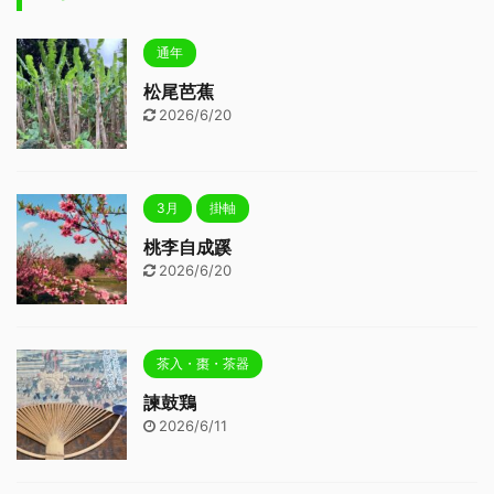
通年
松尾芭蕉
2026/6/20
3月
掛軸
桃李自成蹊
2026/6/20
茶入・棗・茶器
諫鼓鶏
2026/6/11