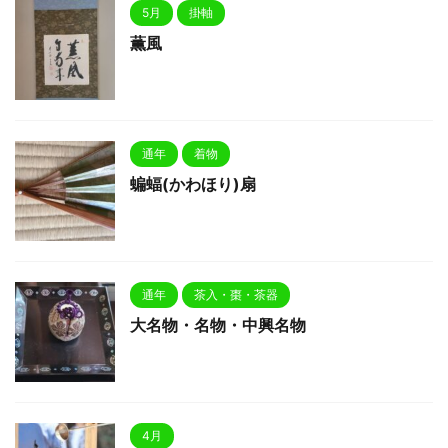
5月
掛軸
薫風
通年
着物
蝙蝠(かわほり)扇
通年
茶入・棗・茶器
大名物・名物・中興名物
4月