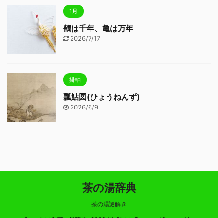
1月
鶴は千年、亀は万年
2026/7/17
掛軸
瓢鮎図(ひょうねんず)
2026/6/9
茶の湯辞典
茶の湯謎解き