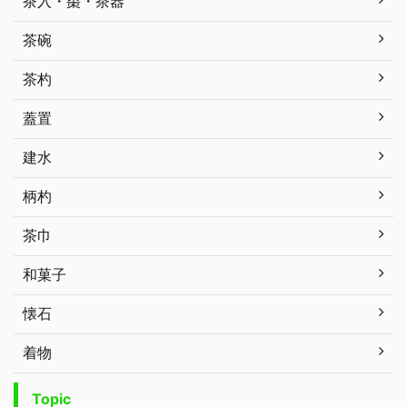
茶入・棗・茶器
茶碗
茶杓
蓋置
建水
柄杓
茶巾
和菓子
懐石
着物
Topic