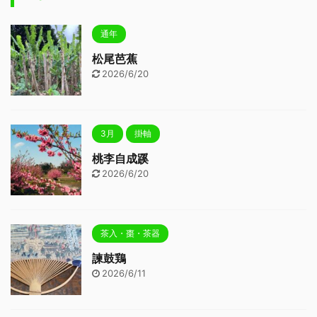
通年
松尾芭蕉
2026/6/20
3月
掛軸
桃李自成蹊
2026/6/20
茶入・棗・茶器
諫鼓鶏
2026/6/11