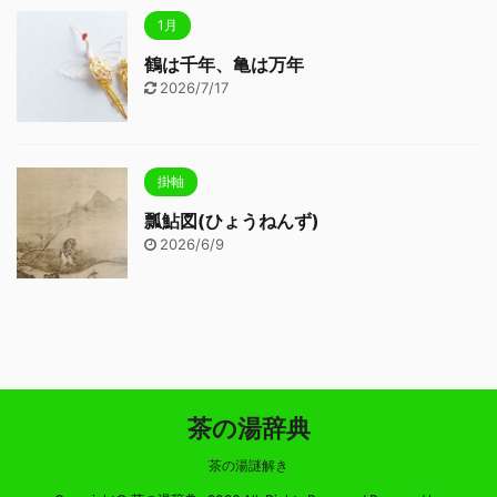
1月
鶴は千年、亀は万年
2026/7/17
掛軸
瓢鮎図(ひょうねんず)
2026/6/9
茶の湯辞典
茶の湯謎解き