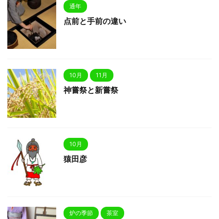
通年
点前と手前の違い
10月
11月
神嘗祭と新嘗祭
10月
猿田彦
炉の季節
茶室