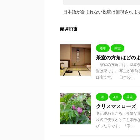
日本語が含まれない投稿は無視されま
関連記事
通年
茶室
茶室の方角はどの
茶室の方角には、基本が
畳は東です。 亭主が点前
は南です。 日本の ...
3月
4月
茶花
クリスマスローズ
冬が終わるころ、可憐な
和名で使うととても素敵な
ぴったりです。 「寒 ...