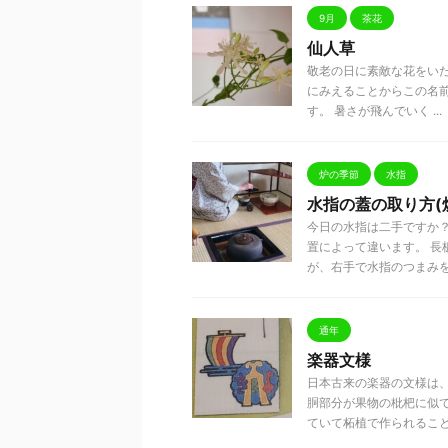
9月
茶花
仙人草
敬老の日に素敵な花をいた
にみえることからこの名
す。 暑さが飛んでいく ...
炉の季節
水指
水指の蓋の取り方(
今日の水指は二手ですか
置によって違います。 
が、右手で水指のつまみを取 
通年
楽器文様
日本古来の楽器の文様は、
胴部分が果物の枇杷に似
ていて柘植で作られること .