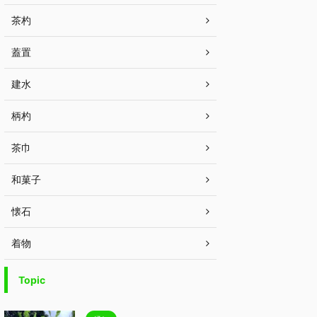
茶杓
蓋置
建水
柄杓
茶巾
和菓子
懐石
着物
Topic