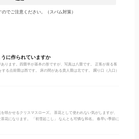
すのでご注意ください。（スパム対策）
ように作られていますか
あります。四畳半が基本の形ですが、写真は八畳です。 正客が座る客
をする点前畳は西です。 床の間がある貴人畳は北です。 躙り口（入口）
花を咲かせるクリスマスローズ。 茶花として使われない気がしますが、
茶花になります。 「初雪起こし」 なんとも可憐な和名。 春早い季節に