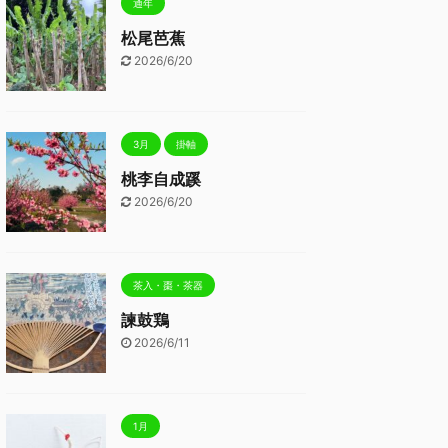
通年
松尾芭蕉
2026/6/20
3月
掛軸
桃李自成蹊
2026/6/20
茶入・棗・茶器
諫鼓鶏
2026/6/11
1月