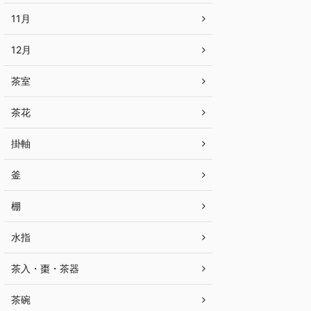
11月
12月
茶室
茶花
掛軸
釜
棚
水指
茶入・棗・茶器
茶碗