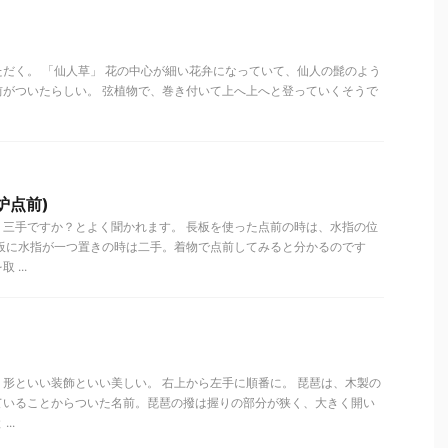
だく。 「仙人草」 花の中心が細い花弁になっていて、仙人の髭のよう
前がついたらしい。 弦植物で、巻き付いて上へ上へと登っていくそうで
炉点前)
？三手ですか？とよく聞かれます。 長板を使った点前の時は、水指の位
長板に水指が一つ置きの時は二手。着物で点前してみると分かるのです
...
形といい装飾といい美しい。 右上から左手に順番に。 琵琶は、木製の
ていることからついた名前。琵琶の撥は握りの部分が狭く、大きく開い
..