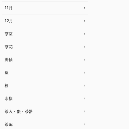
11月
12月
茶室
茶花
掛軸
釜
棚
水指
茶入・棗・茶器
茶碗