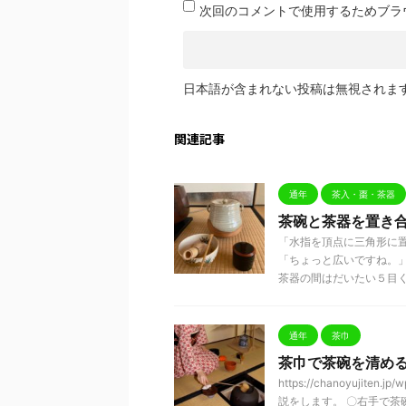
次回のコメントで使用するためブラ
日本語が含まれない投稿は無視されま
関連記事
通年
茶入・棗・茶器
茶碗と茶器を置き
「水指を頂点に三角形に
「ちょっと広いですね。
茶器の間はだいたい５目くら 
通年
茶巾
茶巾で茶碗を清め
https://chanoyujite
説をします。 〇右手で茶碗