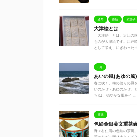
通年
掛軸
和菓子
大津絵とは
「大津絵」とは、近江の
ものが大津絵です。江戸
として栄え、にぎわった土地で
6月
あいの風(あゆの風
春に吹く、梅の便りの風を
いのかぜ・あゆのかぜ」
ち)は、穏やかな風をイ ...
茶碗
色絵金銀菱文重茶
野々村仁清の色絵の
菱の方が一回り大きくて