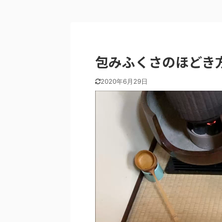
包みふくさのほどき
2020年6月29日
動
画
プ
レ
ー
ヤ
ー