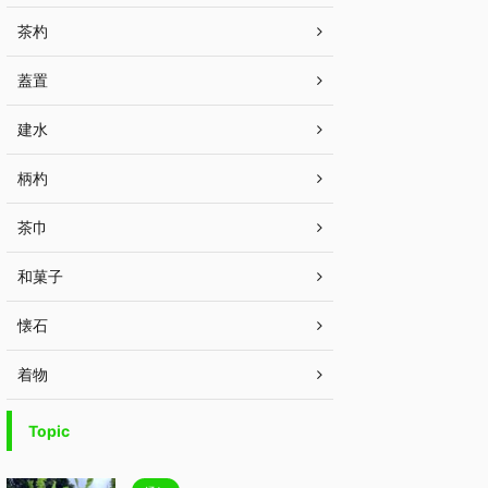
茶杓
蓋置
建水
柄杓
茶巾
和菓子
懐石
着物
Topic