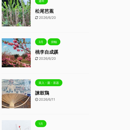
通年
松尾芭蕉
2026/6/20
3月
掛軸
桃李自成蹊
2026/6/20
茶入・棗・茶器
諫鼓鶏
2026/6/11
1月