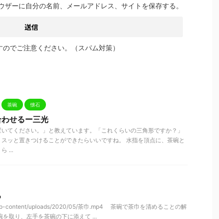
ウザーに自分の名前、メールアドレス、サイトを保存する。
すのでご注意ください。（スパム対策）
茶碗
懐石
合わせるー三光
置いてください。」と教えています。「これくらいの三角形ですか？」
」スッと置きつけることができたらいいですね。 水指を頂点に、茶碗と
...
る
n.jp/wp-content/uploads/2020/05/茶巾.mp4 茶碗で茶巾を清めることの解
を取り、左手を茶碗の下に添えて ...